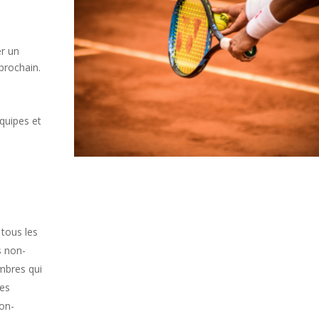
er un
prochain.
équipes et
à
 tous les
s non-
bres qui
les
non-